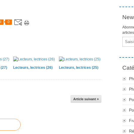
News
t
0
Abonne
article
Email
Caté
 (27)
Lecteurs, lectrices (26)
Lecteurs, lectrices (25)
Ph
Ph
Article suivant »
Po
Po
Fr
Ré