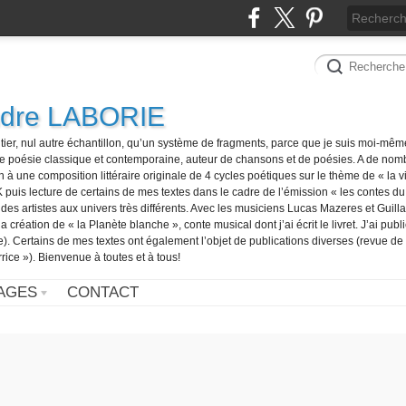
ndre LABORIE
tier, nul autre échantillon, qu’un système de fragments, parce que je suis moi-mê
e poésie classique et contemporaine, auteur de chansons et de poésies. A de nom
n à une composition littéraire originale de 4 cycles poétiques sur le thème de « la vi
is lecture de certains de mes textes dans le cadre de l’émission « les contes du j
s artistes aux univers très différents. Avec les musiciens Lucas Mazeres et Guilla
a création de « la Planète blanche », conte musical dont j’ai écrit le livret. J’ai publ
). Certains de mes textes ont également l’objet de publications diverses (revue de
rice »). Bienvenue à toutes et à tous!
AGES
CONTACT