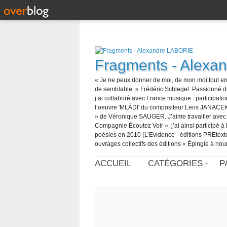
Fragments - Alexa
« Je ne peux donner de moi, de mon moi tout en
de semblable. » Frédéric Schlegel. Passionné d
j’ai collaboré avec France musique : participatio
l’oeuvre 'MLÀDI' du compositeur Leos JANACEK pu
» de Véronique SAUGER. J’aime travailler avec de
Compagnie Écoutez Voir », j’ai ainsi participé à l
poésies en 2010 (L’Evidence - éditions PREtexte
ouvrages collectifs des éditions « Épingle à nour
ACCUEIL
CATÉGORIES
P