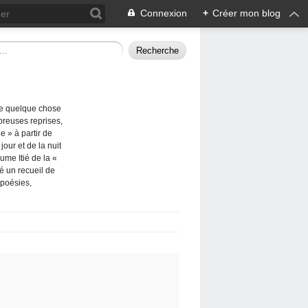
Connexion
+
Créer mon blog
me quelque chose
breuses reprises,
e » à partir de
our et de la nuit
ume Itié de la «
ié un recueil de
 poésies,