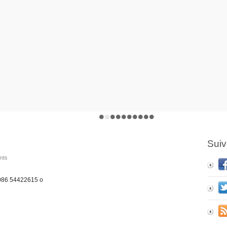
Suiv
ents