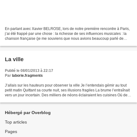
En parlant avec Xavier BELROSE, lors de notre première rencontre à Paris,
j’ai été frappé par une chose : la richesse de ses influences musicales : la
chanson française (je me souviens que nous avions beaucoup parlé de
Claude Nougaro), la musique Noire...
La ville
Publié le 08/01/2013 à 22:17
Par
laborie.fragments
J’allais sur les hauteurs pour observer la ville Je l’entendais gémir au tout
petit matin Quittant sa courte nuit, ses illusions fragiles La brume l’entraînait
vers un jour incertain. Des milliers de néons éclairaient les cuisines Où des
travailleurs,...
Hébergé par Overblog
Top articles
Pages