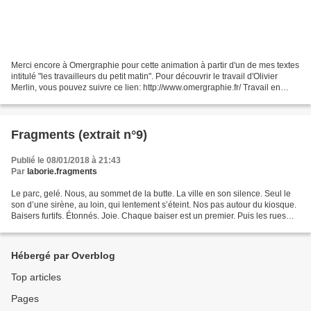
Merci encore à Omergraphie pour cette animation à partir d'un de mes textes
intitulé "les travailleurs du petit matin". Pour découvrir le travail d'Olivier
Merlin, vous pouvez suivre ce lien: http://www.omergraphie.fr/ Travail en
collaboration avec Alexandre...
Fragments (extrait n°9)
Publié le 08/01/2018 à 21:43
Par
laborie.fragments
Le parc, gelé. Nous, au sommet de la butte. La ville en son silence. Seul le
son d’une sirène, au loin, qui lentement s’éteint. Nos pas autour du kiosque.
Baisers furtifs. Étonnés. Joie. Chaque baiser est un premier. Puis les rues
adjacentes. Pressés....
Hébergé par Overblog
Top articles
Pages