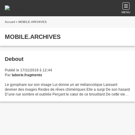
MENU
Accueil
» MOBILE.ARCHIVES
MOBILE.ARCHIVES
Debout
Publié le 17/11/2019 à 12:44
Par
laborie.fragments
Le gyrophare sur son visage Lui donne un air mélancolique Laissant
deviner des rivages Restes de rêves chimériques Elle a surgi De son hasard
D’une rue sombre et oubliée Perçant le cœur de ce brouillard De cette vie
qui l’a liée Gouttes de sang Sur chaque...