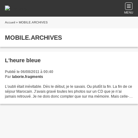
MENU
Accueil
» MOBILE.ARCHIVES
MOBILE.ARCHIVES
L'heure bleue
Publié le 06/08/2011 à 00:40
Par
laborie.fragments
L’oubli était inévitable. Dès le début, je le savais. Ou plutôt la fin. La fin de ce
séjour Marocain. J’avais gravé toutes les photos sur un CD que je n’ai
jamais retrouvé. Je ne dois donc compter que sur ma mémoire. Mais celle-ci
a du mal avec les paysages,...