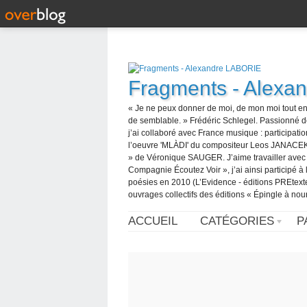
Fragments - Alexa
« Je ne peux donner de moi, de mon moi tout en
de semblable. » Frédéric Schlegel. Passionné d
j’ai collaboré avec France musique : participatio
l’oeuvre 'MLÀDI' du compositeur Leos JANACEK pu
» de Véronique SAUGER. J’aime travailler avec de
Compagnie Écoutez Voir », j’ai ainsi participé à l
poésies en 2010 (L’Evidence - éditions PREtexte
ouvrages collectifs des éditions « Épingle à nour
ACCUEIL
CATÉGORIES
P