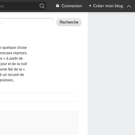
Connexion
+
Créer mon blog
me quelque chose
breuses reprises,
e » à partir de
our et de la nuit
ume Itié de la «
ié un recueil de
 poésies,