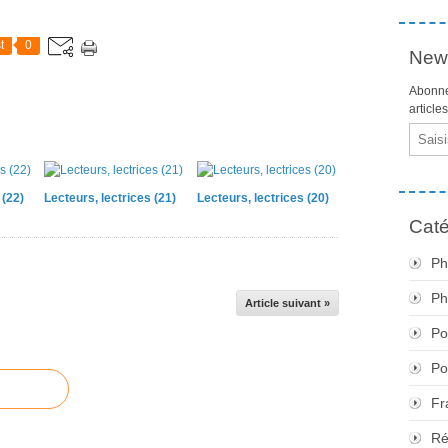
t
0
News
Abonne
article
Email
 (22)
Lecteurs, lectrices (21)
Lecteurs, lectrices (20)
Caté
Ph
Ph
Article suivant »
Po
Po
Fr
Ré