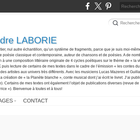
ndre LABORIE
tier, nul autre échantillon, qu’un système de fragments, parce que je suis moi-mê
e poésie classique et contemporaine, auteur de chansons et de poésies. A de nom
n à une composition littéraire originale de 4 cycles poétiques sur le thème de « la vi
is lecture de certains de mes textes dans le cadre de l’émission « les contes du j
s artistes aux univers très différents. Avec les musiciens Lucas Mazeres et Guilla
a création de « la Planète blanche », conte musical dont j’ai écrit le livret. J’ai publ
). Certains de mes textes ont également l’objet de publications diverses (revue de
rice »). Bienvenue à toutes et à tous!
AGES
CONTACT