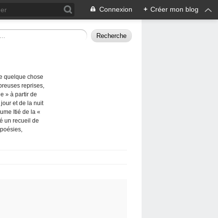
Connexion
+
Créer mon blog
me quelque chose
breuses reprises,
e » à partir de
our et de la nuit
ume Itié de la «
ié un recueil de
 poésies,