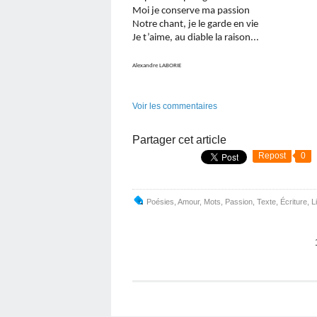
Moi je conserve ma passion
Notre chant, je le garde en vie
Je t’aime, au diable la raison...
Alexandre LABORIE
Voir les commentaires
Partager cet article
Repost
0
Poésies
,
Amour
,
Mots
,
Passion
,
Texte
,
Écriture
,
L