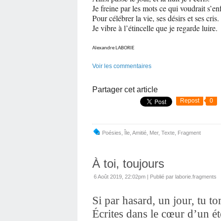
Je freine par les mots ce qui voudrait s’en
Pour célébrer la vie, ses désirs et ses cris.
Je vibre à l’étincelle que je regarde
Alexandre LABORIE
Voir les commentaires
Partager cet article
Repost
0
Poésies
,
Île
,
Amitié
,
Mer
,
Texte
,
Fragment
À toi, toujours
6 Août 2019, 22:02pm
|
Publié par laborie.fragments
Si par hasard, un jour, tu t
Écrites dans le cœur d’un été