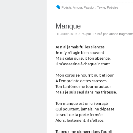
Poésie
,
Amour
,
Passion
,
Texte
,
Poésies
Manque
11 Juillet 2019, 21:42pm
|
Publié par laborie.fragment
Je n’ai jamais fui les silences
Je m’y réfugie bien souvent
Mais celui qui suit ton absence,
Il m’assassine à chaque instant.
Mon corps se nourrit nuit et jour
A l’empreinte de tes caresses
Ton fantôme me tourne autour
Mais je suis seul dans ma tristesse.
Ton manque est un cri enragé
Qui pourtant, jamais, ne dépasse
Le seuil de ta porte fermée
Alors, lentement, il s’efface.
Tu peux me plonger dans l’oubli