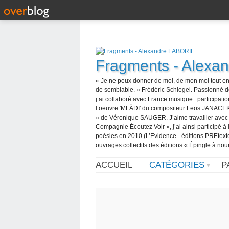
Fragments - Alexa
« Je ne peux donner de moi, de mon moi tout en
de semblable. » Frédéric Schlegel. Passionné d
j’ai collaboré avec France musique : participatio
l’oeuvre 'MLÀDI' du compositeur Leos JANACEK pu
» de Véronique SAUGER. J’aime travailler avec de
Compagnie Écoutez Voir », j’ai ainsi participé à l
poésies en 2010 (L’Evidence - éditions PREtexte
ouvrages collectifs des éditions « Épingle à nour
ACCUEIL
CATÉGORIES
P