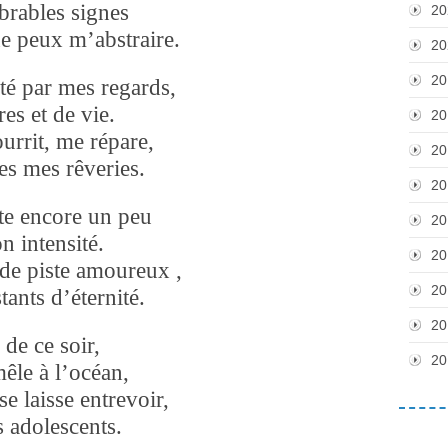
mbrables signes
20
ne peux m’abstraire.
20
20
té par mes regards,
es et de vie.
20
urrit, me répare,
20
tes mes rêveries.
20
nte encore un peu
20
n intensité.
20
 de piste amoureux ,
20
tants d’éternité.
20
e de ce soir,
20
mêle à l’océan,
se laisse entrevoir,
es adolescents.