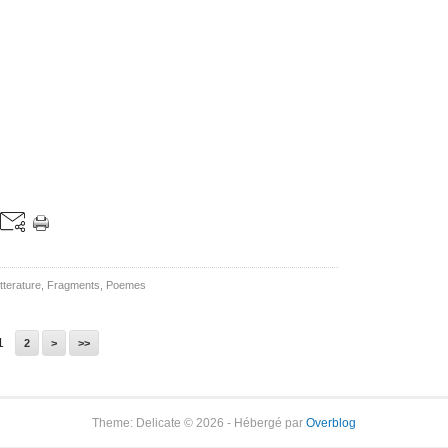
itterature
,
Fragments
,
Poemes
1
2
>
>>
Theme: Delicate © 2026 - Hébergé par
Overblog