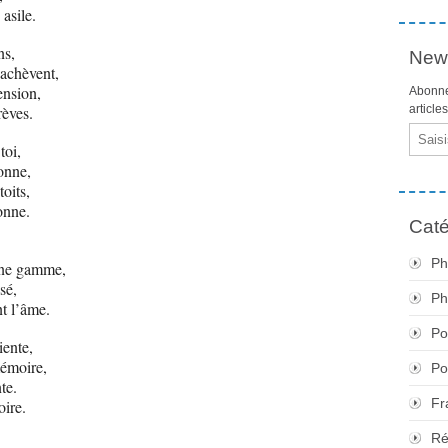
asile.
ns,
News
achèvent,
ension,
Abonne
rèves.
article
Email
toi,
onne,
toits,
onne.
Caté
Ph
une gamme,
sé,
Ph
nt l’âme.
Po
iente,
me au cœur de ma mémoire,
Po
te.
Fr
oire.
Ré