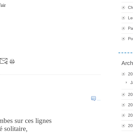
fuir
Ch
 luire.
Le
Pa
P
Arch
20
J
20
…
20
20
ombes sur ces lignes
20
 solitaire,