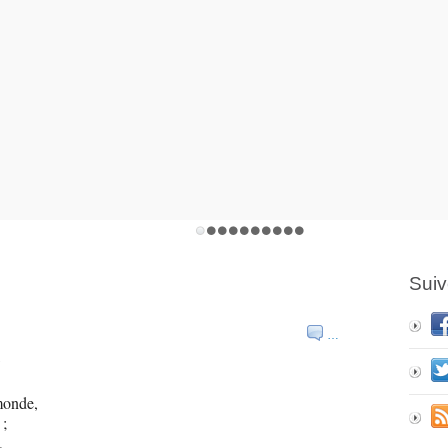
Suiv
…
s
monde,
 ;
,