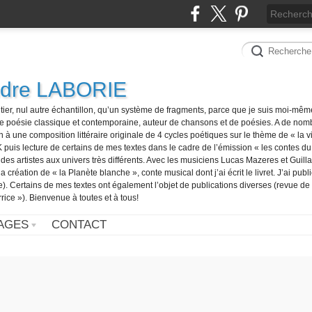
ndre LABORIE
tier, nul autre échantillon, qu’un système de fragments, parce que je suis moi-mê
e poésie classique et contemporaine, auteur de chansons et de poésies. A de nom
n à une composition littéraire originale de 4 cycles poétiques sur le thème de « la vi
is lecture de certains de mes textes dans le cadre de l’émission « les contes du j
s artistes aux univers très différents. Avec les musiciens Lucas Mazeres et Guilla
a création de « la Planète blanche », conte musical dont j’ai écrit le livret. J’ai publ
). Certains de mes textes ont également l’objet de publications diverses (revue de
rice »). Bienvenue à toutes et à tous!
AGES
CONTACT