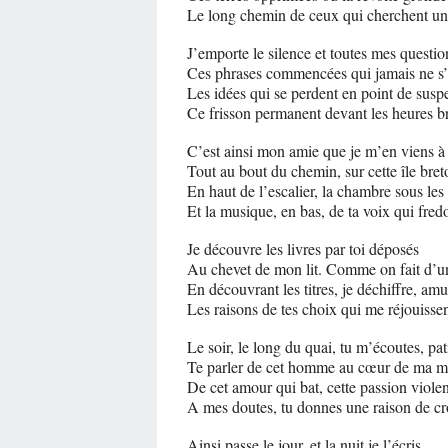
Le long chemin de ceux qui cherchent un 
J’emporte le silence et toutes mes questio
Ces phrases commencées qui jamais ne s’
Les idées qui se perdent en point de susp
Ce frisson permanent devant les heures b
C’est ainsi mon amie que je m’en viens à 
Tout au bout du chemin, sur cette île bret
En haut de l’escalier, la chambre sous les 
Et la musique, en bas, de ta voix qui fred
Je découvre les livres par toi déposés
Au chevet de mon lit. Comme on fait d’
En découvrant les titres, je déchiffre, amu
Les raisons de tes choix qui me réjouisse
Le soir, le long du quai, tu m’écoutes, pat
Te parler de cet hom
De cet amour qui bat, cette passion violen
A mes doutes, tu donnes une raison de cr
Ainsi passe le jour, et la nuit je l’écris.