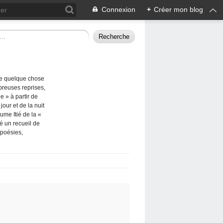
Connexion
+
Créer mon blog
me quelque chose
breuses reprises,
e » à partir de
our et de la nuit
ume Itié de la «
ié un recueil de
 poésies,