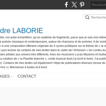
ndre LABORIE
tier, nul autre échantillon, qu’un système de fragments, parce que je suis moi-mê
e poésie classique et contemporaine, auteur de chansons et de poésies. A de nom
n à une composition littéraire originale de 4 cycles poétiques sur le thème de « la vi
is lecture de certains de mes textes dans le cadre de l’émission « les contes du j
s artistes aux univers très différents. Avec les musiciens Lucas Mazeres et Guilla
a création de « la Planète blanche », conte musical dont j’ai écrit le livret. J’ai publ
). Certains de mes textes ont également l’objet de publications diverses (revue de
rice »). Bienvenue à toutes et à tous!
AGES
CONTACT