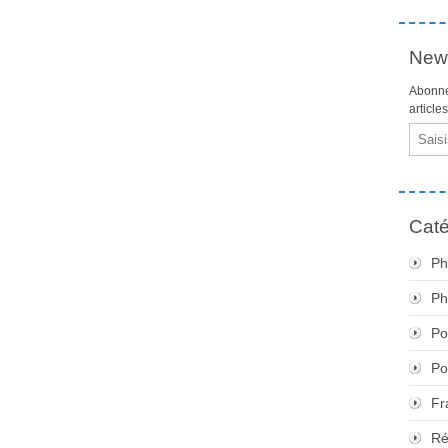
News
Abonne
article
Email
Caté
Ph
Ph
Po
Po
Fr
Ré