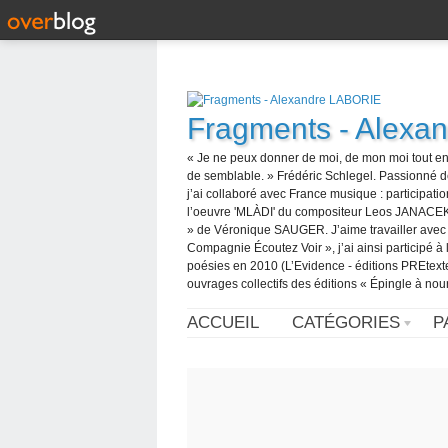
Fragments - Alexa
« Je ne peux donner de moi, de mon moi tout en
de semblable. » Frédéric Schlegel. Passionné d
j’ai collaboré avec France musique : participatio
l’oeuvre 'MLÀDI' du compositeur Leos JANACEK pu
» de Véronique SAUGER. J’aime travailler avec de
Compagnie Écoutez Voir », j’ai ainsi participé à l
poésies en 2010 (L’Evidence - éditions PREtexte
ouvrages collectifs des éditions « Épingle à nour
ACCUEIL
CATÉGORIES
P