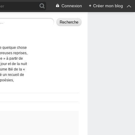
Connexion
+
Créer mon blog
me quelque chose
breuses reprises,
e » à partir de
our et de la nuit
ume Itié de la «
ié un recueil de
 poésies,