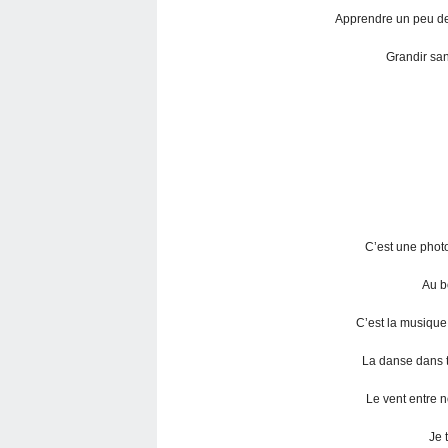
Apprendre un peu de
Grandir san
C’est une photo
Au bo
C’est la musique 
La danse dans t
Le vent entre 
Je 