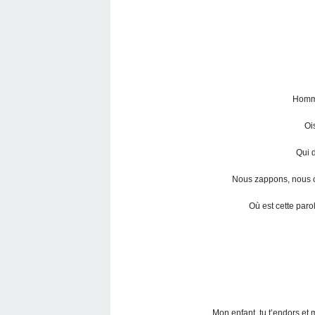
Homme
Oi
Qui d
Nous zappons, nous c
Où est cette paro
Mon enfant, tu t’endors et 