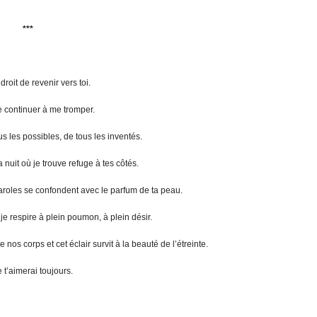
***
le droit de revenir vers toi.
e continuer à me tromper.
ous les possibles, de tous les inventés.
nuit où je trouve refuge à tes côtés.
 paroles se confondent avec le parfum de ta peau.
 je respire à plein poumon, à plein désir.
e nos corps et cet éclair survit à la beauté de l’étreinte.
je t’aimerai toujours.