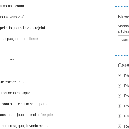
u voulais courir
News
ous avons volé
Abonne
pelle-toi, nous l’avons rejoint.
article
Email
enait pas, de notre liberté.
***
Caté
Ph
te encore un peu
Ph
-moi de la musique
Po
sont plus, c’est la seule parole.
Po
es notes, joue les moi je t’en prie
Fr
 mon cœur, que j’invente ma nuit.
Ré