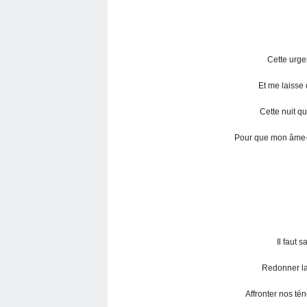
Cette urg
Et me laisse 
Cette nuit qu
Pour que mon âme-
Il faut s
Redonner la
Affronter nos tén