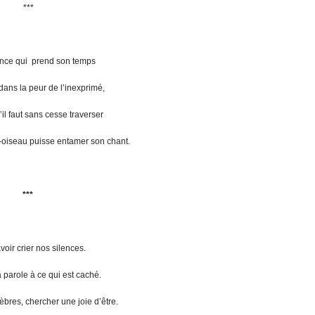
***
ence qui prend son temps
dans la peur de l’inexprimé,
’il faut sans cesse traverser
oiseau puisse entamer son chant.
***
avoir crier nos silences.
 parole à ce qui est caché.
èbres, chercher une joie d’être.