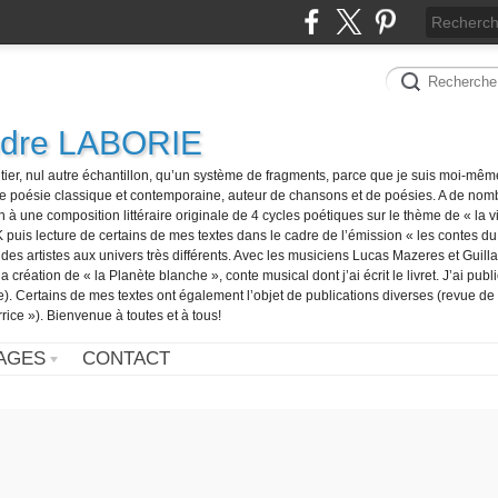
ndre LABORIE
tier, nul autre échantillon, qu’un système de fragments, parce que je suis moi-mê
e poésie classique et contemporaine, auteur de chansons et de poésies. A de nom
n à une composition littéraire originale de 4 cycles poétiques sur le thème de « la vi
is lecture de certains de mes textes dans le cadre de l’émission « les contes du j
s artistes aux univers très différents. Avec les musiciens Lucas Mazeres et Guilla
a création de « la Planète blanche », conte musical dont j’ai écrit le livret. J’ai publ
). Certains de mes textes ont également l’objet de publications diverses (revue de
rice »). Bienvenue à toutes et à tous!
AGES
CONTACT