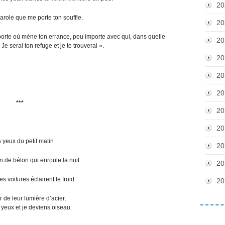
20
arole que me porte ton souffle.
20
mporte où mène ton errance, peu importe avec qui, dans quelle
20
Je serai ton refuge et je te trouverai ».
20
20
20
***
20
20
s yeux du petit matin
20
n de béton qui enroule la nuit
20
s voitures éclairent le froid.
20
 de leur lumière d’acier,
 yeux et je deviens oiseau.