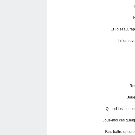
T
N
Et l’oiseau, rap
Il n’en rev
Res
Joue
Quand les mots ne 
Joue-moi ces quelqu
Fais battre encore