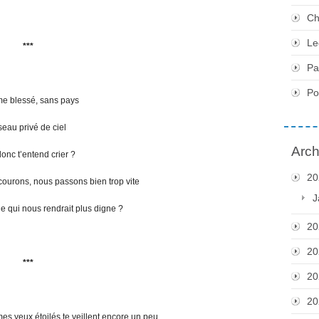
Ch
Le
***
Pa
P
 blessé, sans pays
seau privé de ciel
Arch
onc t’entend crier ?
20
ourons, nous passons bien trop vite
J
le qui nous rendrait plus digne ?
20
20
***
20
20
mes yeux étoilés te veillent encore un peu.