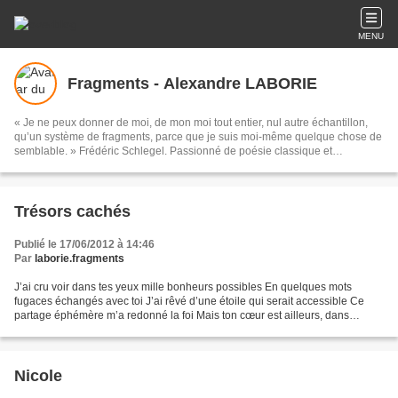
MENU
Fragments - Alexandre LABORIE
« Je ne peux donner de moi, de mon moi tout entier, nul autre échantillon,
qu’un système de fragments, parce que je suis moi-même quelque chose de
semblable. » Frédéric Schlegel. Passionné de poésie classique et
contemporaine, auteur de chansons et de poésies. A de nombreuses
reprises, j’ai collaboré avec France musique : participation à une
composition littéraire originale de 4 cycles poétiques sur le thème de « la vie
» à partir de l’oeuvre 'MLÀDI' du compositeur Leos JANACEK puis lecture de
Trésors cachés
certains de mes textes dans le cadre de l’émission « les contes du jour et de
la nuit » de Véronique SAUGER. J’aime travailler avec des artistes aux
Publié le 17/06/2012 à 14:46
univers très différents. Avec les musiciens Lucas Mazeres et Guillaume Itié
Par
laborie.fragments
de la « Compagnie Écoutez Voir », j’ai ainsi participé à la création de « la
Planète blanche », conte musical dont j’ai écrit le livret. J’ai publié un recueil
J’ai cru voir dans tes yeux mille bonheurs possibles En quelques mots
de poésies en 2010 (L’Evidence - éditions PREtexte). Certains de mes textes
fugaces échangés avec toi J’ai rêvé d’une étoile qui serait accessible Ce
ont également l’objet de publications diverses (revue de poésies, ouvrages
partage éphémère m’a redonné la foi Mais ton cœur est ailleurs, dans
collectifs des éditions « Épingle à nourrice »). Bienvenue à toutes et à tous!
d’autres certitudes Tu savoures un amour...
Nicole